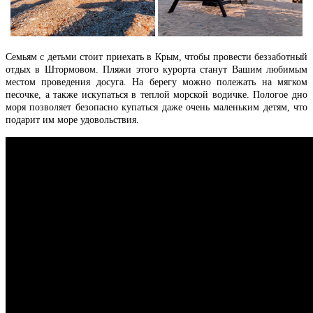
Семьям с детьми стоит приехать в Крым, чтобы провести беззаботный
отдых в Штормовом.
Пляжи этого курорта станут Вашим любимым
местом проведения досуга. На берегу можно полежать на мягком
песочке, а также искупаться в теплой морской водичке. Пологое дно
моря позволяет безопасно купаться даже очень маленьким детям, что
подарит им море удовольствия.