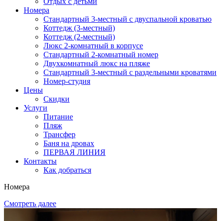
Отдых с детьми
Номера
Стандартный 3-местный с двуспальной кроватью
Коттедж (3-местный)
Коттедж (2-местный)
Люкс 2-комнатный в корпусе
Cтандартный 2-комнатный номер
Двухкомнатный люкс на пляже
Стандартный 3-местный с раздельными кроватями
Номер-студия
Цены
Скидки
Услуги
Питание
Пляж
Трансфер
Баня на дровах
ПЕРВАЯ ЛИНИЯ
Контакты
Как добраться
Номера
Смотреть далее