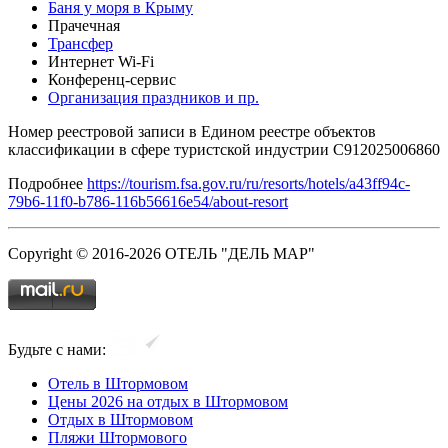
Баня у моря в Крыму
Прачечная
Трансфер
Интернет Wi-Fi
Конференц-сервис
Организация праздников и пр.
Номер реестровой записи в Едином реестре объектов
классификации в сфере туристской индустрии С912025006860
Подробнее
https://tourism.fsa.gov.ru/ru/resorts/hotels/a43ff94c-
79b6-11f0-b786-116b56616e54/about-resort
Copyright © 2016-2026 ОТЕЛЬ "ДЕЛЬ МАР"
Будьте с нами:
Отель в Штормовом
Цены 2026 на отдых в Штормовом
Отдых в Штормовом
Пляжи Штормового