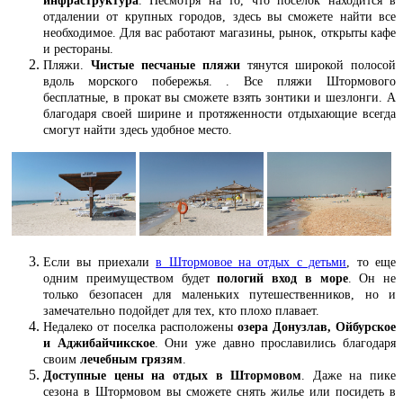
инфраструктура
. Несмотря на то, что поселок находится в
отдалении от крупных городов, здесь вы сможете найти все
необходимое. Для вас работают магазины, рынок, открыты кафе
и рестораны.
Пляжи.
Чистые песчаные пляжи
тянутся широкой полосой
вдоль морского побережья. . Все пляжи Штормового
бесплатные, в прокат вы сможете взять зонтики и шезлонги. А
благодаря своей ширине и протяженности отдыхающие всегда
смогут найти здесь удобное место.
Если вы приехали
в Штормовое на отдых с детьми
, то еще
одним преимуществом будет
пологий вход в море
. Он не
только безопасен для маленьких путешественников, но и
замечательно подойдет для тех, кто плохо плавает.
Недалеко от поселка расположены
озера Донузлав, Ойбурское
и Аджибайчикское
. Они уже давно прославились благодаря
своим
лечебным грязям
.
Доступные цены на отдых в Штормовом
. Даже на пике
сезона в Штормовом вы сможете снять жилье или посидеть в