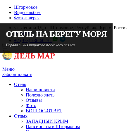
Штормовое
Видеоальбом
Фотогалерея
ул. Ленина 1Д, с. Штормовое, Республика Крым, Россия
ОТЕЛЬ НА БЕРЕГУ МОРЯ
ОТЕЛЬ НА БЕРЕГУ МОРЯ
ОТЕЛЬ НА БЕРЕГУ МОРЯ
На карте
+7 (978) 736-60-76
Первая линия широкого песчаного пляжа
Первая линия широкого песчаного пляжа
Первая линия широкого песчаного пляжа
Меню
Забронировать
Отель
Наши новости
Полезно знать
Отзывы
Фото
ВОПРОС-ОТВЕТ
Отдых
ЗАПАДНЫЙ КРЫМ
Пансионаты в Штормовом