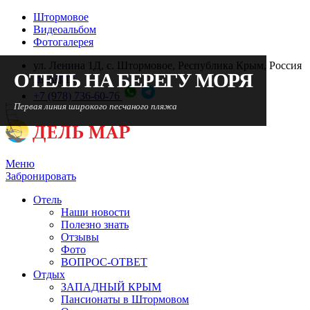
Штормовое
Видеоальбом
Фотогалерея
ул. Ленина 1Д, с. Штормовое, Республика Крым, Россия
ОТЕЛЬ НА БЕРЕГУ МОРЯ
ОТЕЛЬ НА БЕРЕГУ МОРЯ
ОТЕЛЬ НА БЕРЕГУ МОРЯ
На карте
+7 (978) 736-60-76
Первая линия широкого песчаного пляжа
Первая линия широкого песчаного пляжа
Первая линия широкого песчаного пляжа
Меню
Забронировать
Отель
Наши новости
Полезно знать
Отзывы
Фото
ВОПРОС-ОТВЕТ
Отдых
ЗАПАДНЫЙ КРЫМ
Пансионаты в Штормовом