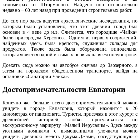
километрах от Штормового. Найдено оно относительно
недавно – 60 лет назад при проведении строительных работ.
До сих пор здесь ведутся археологические исследования, по
которым было установлено, что этот древний город был
основан в 4 веке до н.э. Считается, что городище «Чайка»
было пригородом Херсонеса. Одним из первых сооружений,
найденных здесь, была крепость, служившая складом для
продуктов. Также здесь была оборудована винодельня,
которая является одной из самых первых на всем полуострове.
Доехать сюда можно на автобусе сначала до Заозерного, а
затем на городском общественном транспорте, выйдя на
остановке «Санаторий Чайка».
Достопримечательности Евпатории
Конечно же, больше всего достопримечательностей можно
увидеть в городе Евпатория, который находится в 26
километрах от пансионата. Туристы, приезжая в этот курорт с
древнейшей историей, любят прогуливаться по
экскурсионному маршруту «Малый Иерусалим». Здесь между
уютными домиками с вымощенными улочками можно
увидеть древнюю мечеть Джума-Джами, соседствующую с