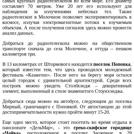
самых крупных радиотелескопов во всем мире. Его диаметр
составляет 70 метров. Уже 20 лет его используют для
наблюдения за излучениями небесных тел. Также
радиотелескоп в Молочном позволяет экспериментировать в
космосе, излучая электромагнитные потоки к изучаемым
объектам. А после получения сигналов здесь можно провести
анализ данных.
Добраться до радиотелескопа можно на общественном
транспорте сначала до села Молочное, а оттуда – пешком
километров три.
В 13 километрах от Штормового находится
поселок Поповка
,
который известен тем, что здесь проводился молодежный
фестиваль «Казантип». После него на берегу моря остался
целый городок с удивительной архитектурой. Среди всех
построек можно увидеть Столбхэндж – декоративный
элемент, выполненный в стиле знаменитого Стоунхэнджа.
Добраться сюда можно на автобусе, следующим до поселка
Мирный, граничащего с Поповкой. От автостанции до этой
достопримечательности нужно пройти минут 15-20.
Еще одно место, которое стоит посетить во время отдыха в
пансионате «ДельМар», - это
греко-скифское городище
«Чайка»
, расположенное в поселке Заозерное, в 29